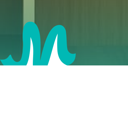
يمكن أن تؤثر بحة الصوت وصعوبة البلع واضطرابات الأحبال
الصوتية على الحياة اليومية. يوفر أطباؤنا علاج النطق واختبارات
تشخيصية لاستعادة وظائف الصوت والبلع.