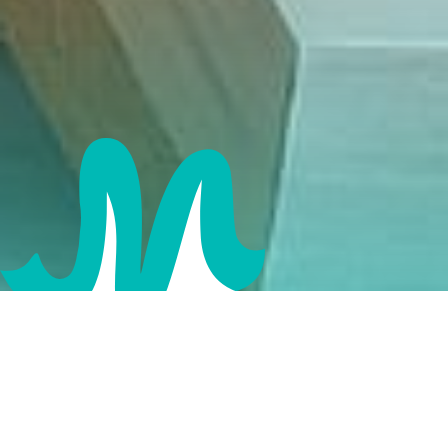
تبحث عن أفضل عيادة أسنان؟ في عيادتنا نوفر أحدث خدمات طب
الأسنان التجميلي والعلاجي باستخدام تقنيات حديثة وأجهزة متطورة
بإشراف أطباء متخصصين. نقدم حلول متكاملة تشمل تبييض