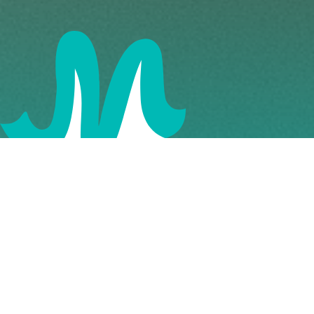
تقدم عيادتنا للعظام رعاية متخصصة في اضطرابات العظام
والمفاصل والعضلات. سواء كنت في مرحلة التعافي من إصابة،
تدير التهاب المفاصل، أو تبحث عن علاج لمشكلة رياضية، يقدم
أطباء العظام لدينا حلولًا جراحية وغير جراحية لتحسين حركتك وجودة
حياتك.